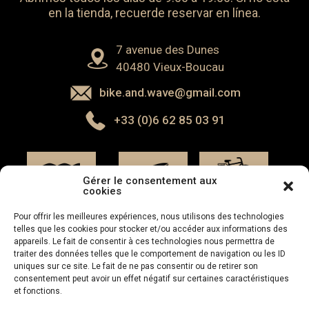
en la tienda, recuerde reservar en línea.
7 avenue des Dunes
40480 Vieux-Boucau
bike.and.wave@gmail.com
+33 (0)6 62 85 03 91
Gérer le consentement aux
Alquiler
cookies
Escuela
Alquiler
de
de surf
de surf
bicicletas
Pour offrir les meilleures expériences, nous utilisons des technologies
telles que les cookies pour stocker et/ou accéder aux informations des
appareils. Le fait de consentir à ces technologies nous permettra de
traiter des données telles que le comportement de navigation ou les ID
uniques sur ce site. Le fait de ne pas consentir ou de retirer son
consentement peut avoir un effet négatif sur certaines caractéristiques
et fonctions.